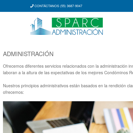
CONTÁCTANOS (55) 3687-9047
ADMINISTRACIÓN
Ofrecemos diferentes servicios relacionados con la administración in
laboran a la altura de las expectativas de los mejores Condóminos R
Nuestros principios administrativos están basados en la rendición cl
ofrecemos: