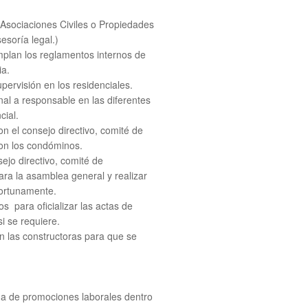
 Asociaciones Civiles o Propiedades
soría legal.)
mplan los reglamentos internos de
ia.
ervisión en los residenciales.
onal a responsable en las diferentes
cial.
 el consejo directivo, comité de
con los condóminos.
ejo directivo, comité de
ara la asamblea general y realizar
portunamente.
s para oficializar las actas de
si se requiere.
n las constructoras para que se
ma de promociones laborales dentro