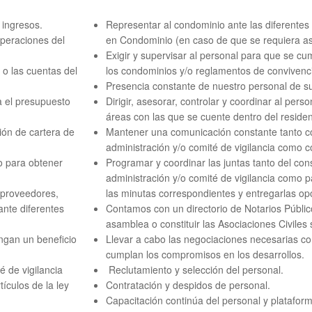
 ingresos.
Representar al condominio ante las diferentes
peraciones del
en Condominio (en caso de que se requiera ase
Exigir y supervisar al personal para que se cu
 o las cuentas del
los condominios y/o reglamentos de convivenc
Presencia constante de nuestro personal de sup
a el presupuesto
Dirigir, asesorar, controlar y coordinar al pers
áreas con las que se cuente dentro del residen
ión de cartera de
Mantener una comunicación constante tanto con
administración y/o comité de vigilancia como 
o para obtener
Programar y coordinar las juntas tanto del cons
administración y/o comité de vigilancia como p
a proveedores,
las minutas correspondientes y entregarlas o
ante diferentes
Contamos con un directorio de Notarios Público
asamblea o constituir las Asociaciones Civiles 
ngan un beneficio
Llevar a cabo las negociaciones necesarias co
cumplan los compromisos en los desarrollos.
é de vigilancia
Reclutamiento y selección del personal.
ículos de la ley
Contratación y despidos de personal.
Capacitación continúa del personal y platafor