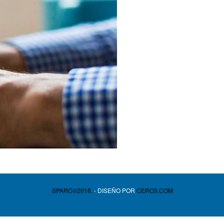
SPARC©2018.
- DISEÑO POR
CERO3.COM