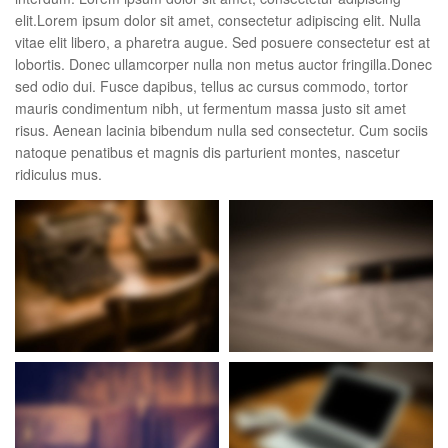
elit.Lorem ipsum dolor sit amet, consectetur adipiscing elit. Nulla
vitae elit libero, a pharetra augue. Sed posuere consectetur est at
lobortis. Donec ullamcorper nulla non metus auctor fringilla.Donec
sed odio dui. Fusce dapibus, tellus ac cursus commodo, tortor
mauris condimentum nibh, ut fermentum massa justo sit amet
risus. Aenean lacinia bibendum nulla sed consectetur. Cum sociis
natoque penatibus et magnis dis parturient montes, nascetur
ridiculus mus.